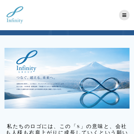
コ
ン
テ
ン
ツ
へ
ス
キ
ッ
プ
私たちのロゴには、この「8」の意味と、会社
も人様も右肩上がりに成長していくという願い