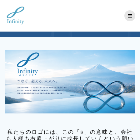
コ
ン
テ
ン
ツ
へ
ス
キ
ッ
プ
私たちのロゴには、この「8」の意味と、会社
も人様も右肩上がりに成長していくという願い