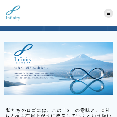
コ
ン
テ
ン
ツ
へ
ス
キ
ッ
プ
私たちのロゴには、この「8」の意味と、会社
も人様も右肩上がりに成長していくという願い