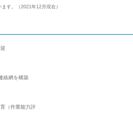
います。（
2021
年
12
月現在）
送迎
連絡網を構築
教育（作業能力評